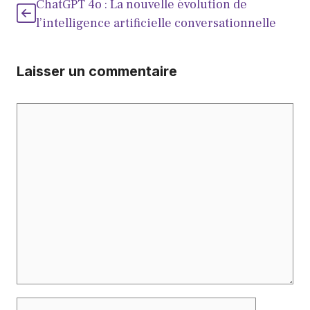
ChatGPT 4o : La nouvelle évolution de
l’intelligence artificielle conversationnelle
Laisser un commentaire
Commentaire
Nom