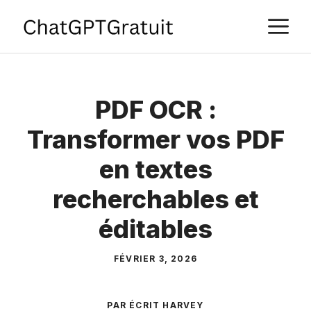
Aller
M
au
contenu
PDF OCR :
Transformer vos PDF
en textes
recherchables et
éditables
FÉVRIER 3, 2026
PAR ÉCRIT
HARVEY