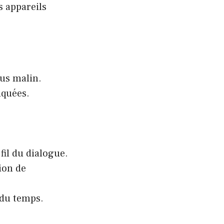
s appareils
lus malin.
iquées.
fil du dialogue.
tion de
l du temps.