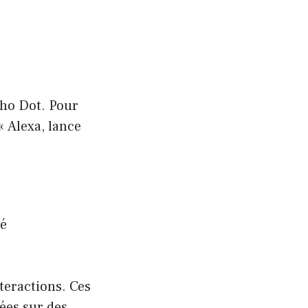
cho Dot. Pour
« Alexa, lance
té
teractions. Ces
kées sur des