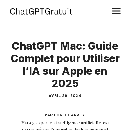
Aller
M
au
contenu
ChatGPT Mac: Guide
Complet pour Utiliser
l’IA sur Apple en
2025
AVRIL 29, 2024
PAR ÉCRIT
HARVEY
Harvey, expert en intelligence artificielle, est
passionné par l'innovation technologique et